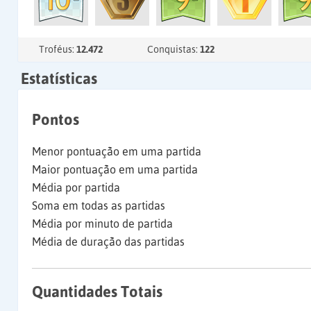
Troféus:
12.472
Conquistas:
122
Estatísticas
Pontos
Menor pontuação em uma partida
Maior pontuação em uma partida
Média por partida
Soma em todas as partidas
Média por minuto de partida
Média de duração das partidas
Quantidades Totais