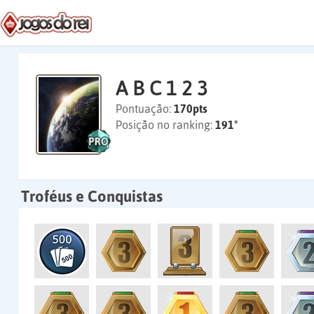
A B C 1 2 3
Pontuação:
170pts
Posição no ranking:
191º
Troféus e Conquistas