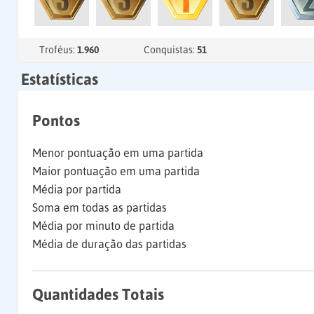
Troféus:
1.960
Conquistas:
51
Estatísticas
Pontos
Menor pontuação em uma partida
Maior pontuação em uma partida
Média por partida
Soma em todas as partidas
Média por minuto de partida
Média de duração das partidas
Quantidades Totais