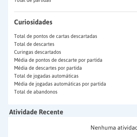
Total de partidas
Curiosidades
Total de pontos de cartas descartadas
Total de descartes
Curingas descartados
Média de pontos de descarte por partida
Média de descartes por partida
Total de jogadas automáticas
Média de jogadas automáticas por partida
Total de abandonos
Atividade Recente
Nenhuma atividad