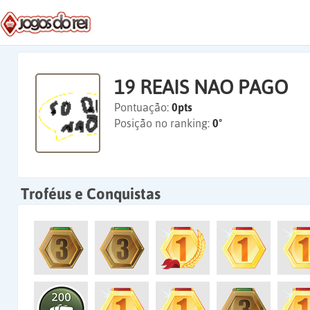
19 REAIS NAO PAGO
Pontuação:
0pts
Posição no ranking:
0º
Troféus e Conquistas