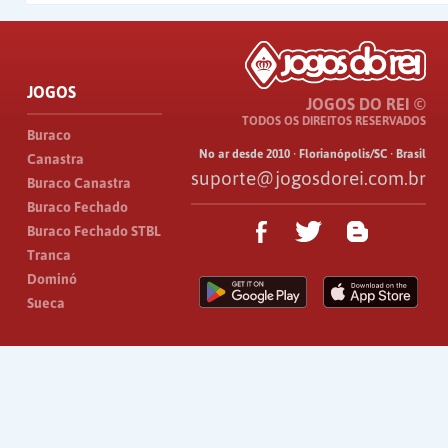
JOGOS
JOGOS DO REI ©
TODOS OS DIREITOS RESERVADOS
Buraco
No ar desde 2010 · Florianópolis/SC · Brasil
Canastra
suporte@jogosdorei.com.br
Buraco Canastra
Buraco Fechado
Buraco Fechado STBL
Tranca
Dominó
Sueca