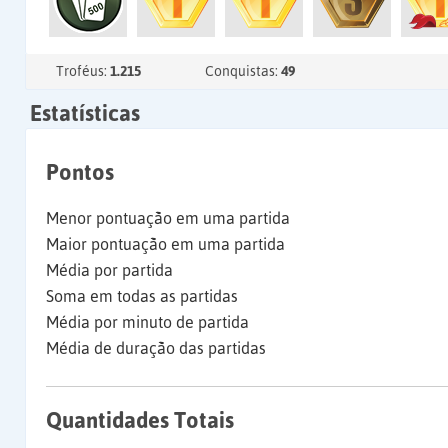
Troféus:
1.215
Conquistas:
49
Estatísticas
Pontos
Menor pontuação em uma partida
Maior pontuação em uma partida
Média por partida
Soma em todas as partidas
Média por minuto de partida
Média de duração das partidas
Quantidades Totais