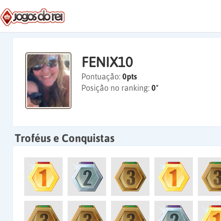
FENIX10
Pontuação:
0pts
Posição no ranking:
0º
Troféus e Conquistas