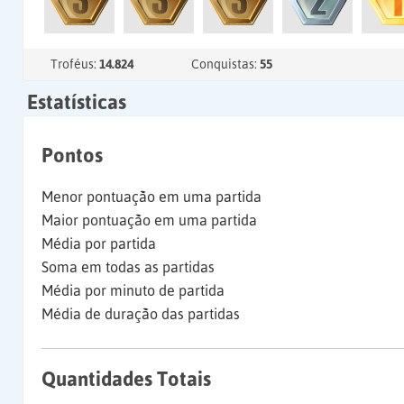
Troféus:
14.824
Conquistas:
55
Estatísticas
Pontos
Menor pontuação em uma partida
Maior pontuação em uma partida
Média por partida
Soma em todas as partidas
Média por minuto de partida
Média de duração das partidas
Quantidades Totais