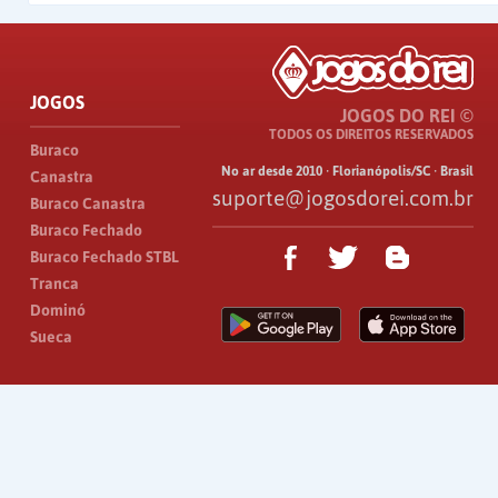
JOGOS
JOGOS DO REI ©
TODOS OS DIREITOS RESERVADOS
Buraco
No ar desde 2010 · Florianópolis/SC · Brasil
Canastra
suporte@jogosdorei.com.br
Buraco Canastra
Buraco Fechado
Buraco Fechado STBL
Tranca
Dominó
Sueca