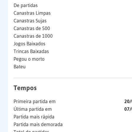
De partidas
Canastras Limpas
Canastras Sujas
Canastras de 500
Canastras de 1000
Jogos Baixados
Trincas Baixadas
Pegou o morto
Bateu
Tempos
Primeira partida em
20/
Última partida em
07/
Partida mais rápida
Partida mais demorada