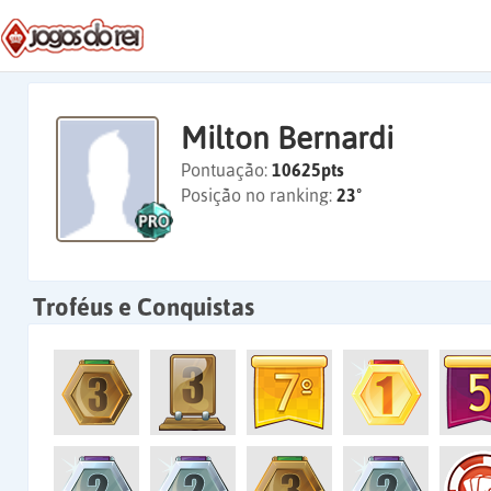
Milton Bernardi
Pontuação:
10625pts
Posição no ranking:
23º
Troféus e Conquistas