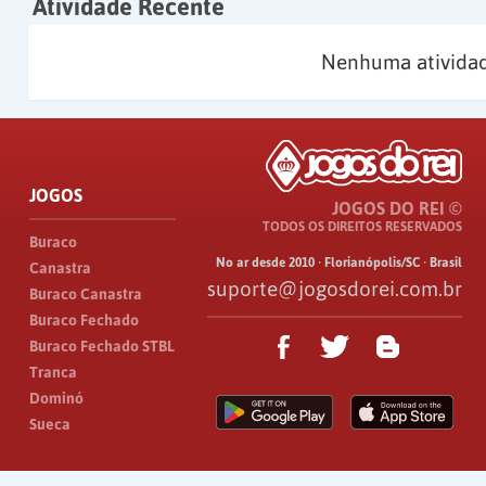
Atividade Recente
Nenhuma atividad
JOGOS
JOGOS DO REI ©
TODOS OS DIREITOS RESERVADOS
Buraco
No ar desde 2010 · Florianópolis/SC · Brasil
Canastra
suporte@jogosdorei.com.br
Buraco Canastra
Buraco Fechado
Buraco Fechado STBL
Tranca
Dominó
Sueca