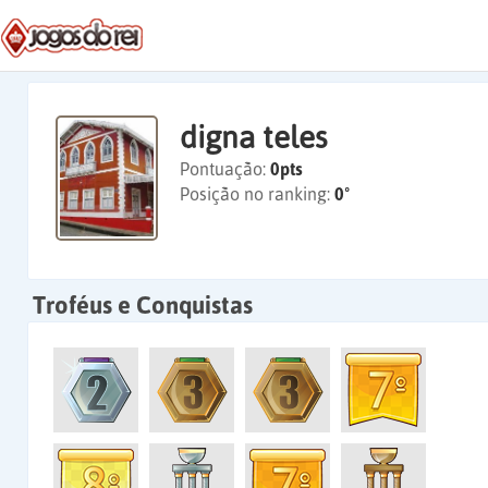
digna teles
Pontuação:
0pts
Posição no ranking:
0º
Troféus e Conquistas