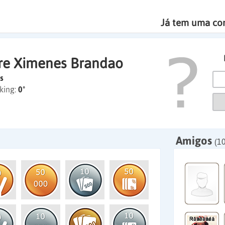
Já tem uma co
re Ximenes Brandao
s
king:
0º
Amigos
(10