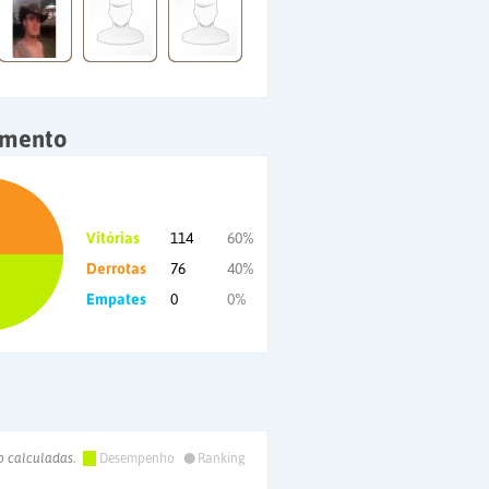
amento
Vitórias
114
60%
Derrotas
76
40%
Empates
0
0%
•
o calculadas.
Desempenho
Ranking