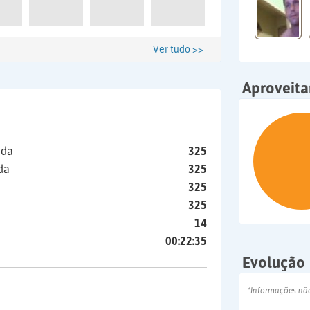
Ver tudo >>
Aproveit
ida
325
da
325
325
325
14
00:22:35
Evolução
*Informações nã