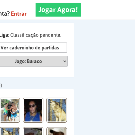
Jogar Agora!
nta?
Entrar
Liga:
Classificação pendente.
Ver caderninho de partidas
)