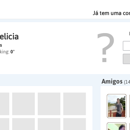
Já tem uma co
elicia
s
king:
0º
Amigos
(14