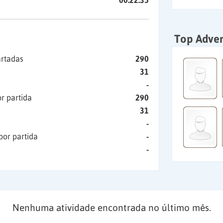
00:22:35
Top Adver
artadas
290
31
-
r partida
290
31
-
por partida
-
-
Nenhuma atividade encontrada no último mês.