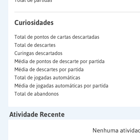
Total de partidas
Curiosidades
Total de pontos de cartas descartadas
Total de descartes
Curingas descartados
Média de pontos de descarte por partida
Média de descartes por partida
Total de jogadas automáticas
Média de jogadas automáticas por partida
Total de abandonos
Atividade Recente
Nenhuma atividad