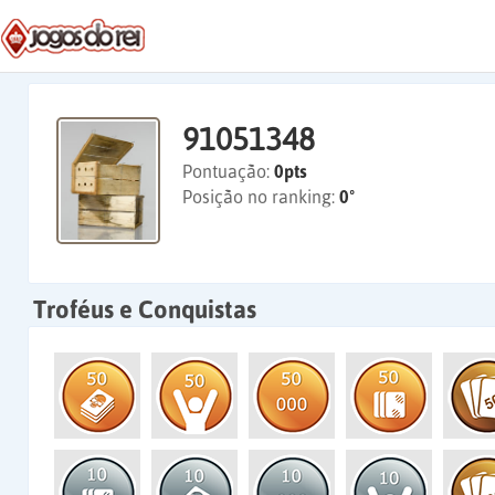
91051348
Pontuação:
0pts
Posição no ranking:
0º
Troféus e Conquistas