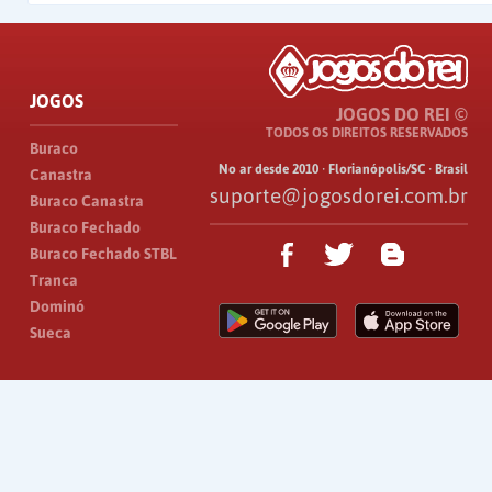
JOGOS
JOGOS DO REI ©
TODOS OS DIREITOS RESERVADOS
Buraco
No ar desde 2010 · Florianópolis/SC · Brasil
Canastra
suporte@jogosdorei.com.br
Buraco Canastra
Buraco Fechado
Buraco Fechado STBL
Tranca
Dominó
Sueca