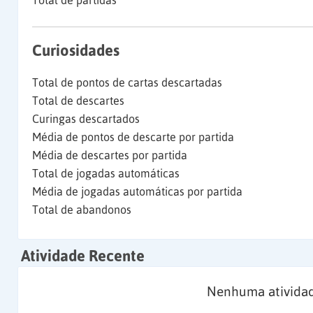
Total de partidas
Curiosidades
Total de pontos de cartas descartadas
Total de descartes
Curingas descartados
Média de pontos de descarte por partida
Média de descartes por partida
Total de jogadas automáticas
Média de jogadas automáticas por partida
Total de abandonos
Atividade Recente
Nenhuma atividad