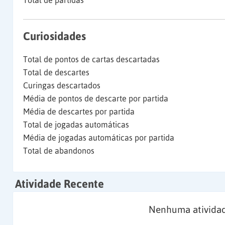
Total de partidas
Curiosidades
Total de pontos de cartas descartadas
Total de descartes
Curingas descartados
Média de pontos de descarte por partida
Média de descartes por partida
Total de jogadas automáticas
Média de jogadas automáticas por partida
Total de abandonos
Atividade Recente
Nenhuma atividad