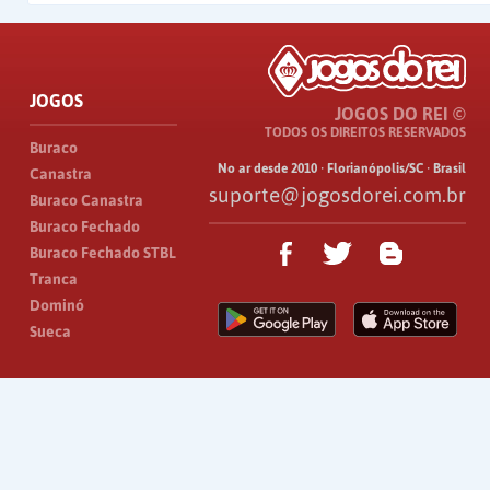
JOGOS
JOGOS DO REI ©
TODOS OS DIREITOS RESERVADOS
Buraco
No ar desde 2010 · Florianópolis/SC · Brasil
Canastra
suporte@jogosdorei.com.br
Buraco Canastra
Buraco Fechado
Buraco Fechado STBL
Tranca
Dominó
Sueca