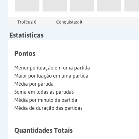
Troféus:
0
Conquistas:
0
Estatísticas
Pontos
Menor pontuação em uma partida
Maior pontuação em uma partida
Média por partida
Soma em todas as partidas
Média por minuto de partida
Média de duração das partidas
Quantidades Totais