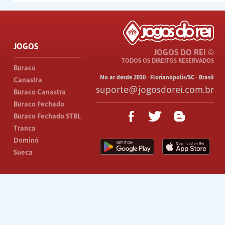
JOGOS
JOGOS DO REI ©
TODOS OS DIREITOS RESERVADOS
Buraco
No ar desde 2010 · Florianópolis/SC · Brasil
Canastra
suporte@jogosdorei.com.br
Buraco Canastra
Buraco Fechado
Buraco Fechado STBL
Tranca
Dominó
Sueca