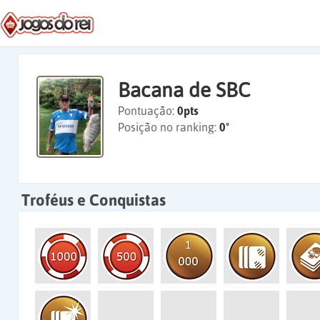
Bacana de SBC
Pontuação:
0pts
Posição no ranking:
0º
Troféus e Conquistas