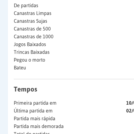
De partidas
Canastras Limpas
Canastras Sujas
Canastras de 500
Canastras de 1000
Jogos Baixados
Trincas Baixadas
Pegou o morto
Bateu
Tempos
Primeira partida em
10/
Última partida em
02/
Partida mais rápida
Partida mais demorada