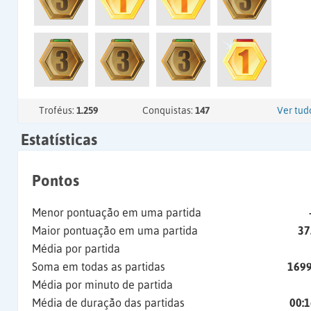
Troféus:
1.259
Conquistas:
147
Ver tud
Estatísticas
Pontos
Menor pontuação em uma partida
Maior pontuação em uma partida
37
Média por partida
Soma em todas as partidas
169
Média por minuto de partida
Média de duração das partidas
00:1