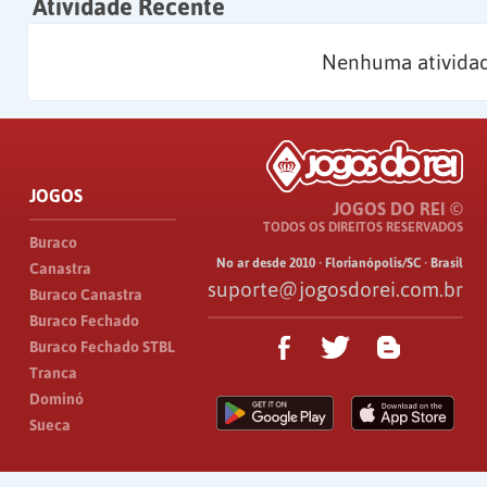
Atividade Recente
Nenhuma atividad
JOGOS
JOGOS DO REI ©
TODOS OS DIREITOS RESERVADOS
Buraco
No ar desde 2010 · Florianópolis/SC · Brasil
Canastra
suporte@jogosdorei.com.br
Buraco Canastra
Buraco Fechado
Buraco Fechado STBL
Tranca
Dominó
Sueca