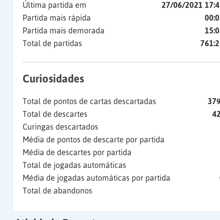
Última partida em
27/06/2021 17:4
Partida mais rápida
00:0
Partida mais demorada
15:0
Total de partidas
761:2
Curiosidades
Total de pontos de cartas descartadas
37
Total de descartes
4
Curingas descartados
Média de pontos de descarte por partida
Média de descartes por partida
Total de jogadas automáticas
Média de jogadas automáticas por partida
Total de abandonos