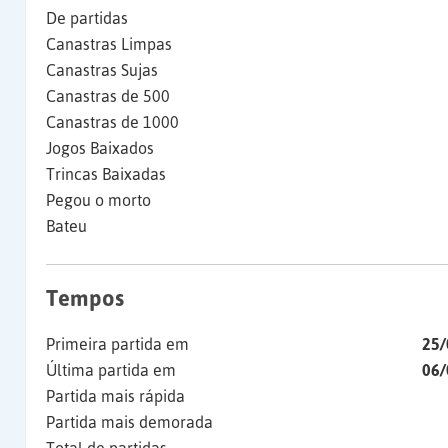
De partidas
Canastras Limpas
Canastras Sujas
Canastras de 500
Canastras de 1000
Jogos Baixados
Trincas Baixadas
Pegou o morto
Bateu
Tempos
Primeira partida em
25/
Última partida em
06/
Partida mais rápida
Partida mais demorada