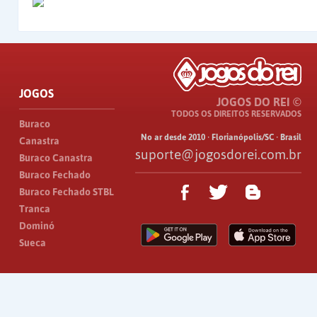
JOGOS
JOGOS DO REI ©
TODOS OS DIREITOS RESERVADOS
Buraco
No ar desde 2010 · Florianópolis/SC · Brasil
Canastra
suporte@jogosdorei.com.br
Buraco Canastra
Buraco Fechado
Buraco Fechado STBL
Tranca
Dominó
Sueca