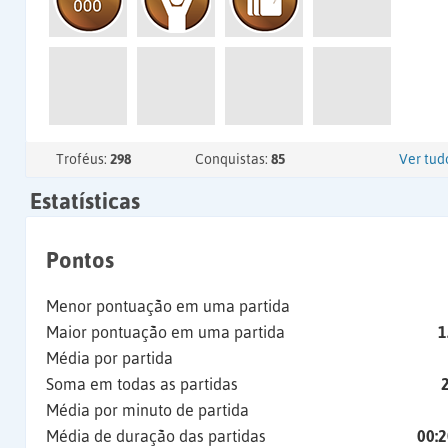
Troféus:
298
Conquistas:
85
Ver tud
Estatísticas
Pontos
Menor pontuação em uma partida
Maior pontuação em uma partida
1
Média por partida
Soma em todas as partidas
Média por minuto de partida
Média de duração das partidas
00:2