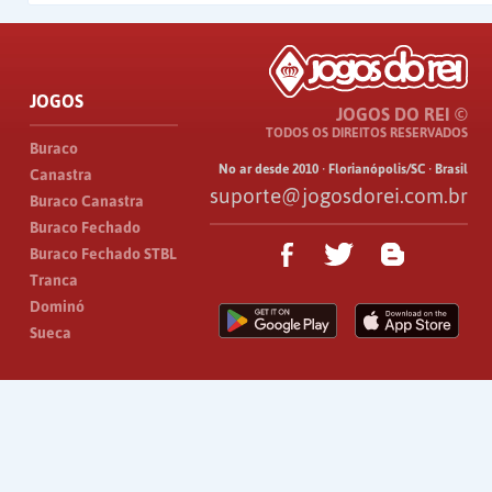
JOGOS
JOGOS DO REI ©
TODOS OS DIREITOS RESERVADOS
Buraco
No ar desde 2010 · Florianópolis/SC · Brasil
Canastra
suporte@jogosdorei.com.br
Buraco Canastra
Buraco Fechado
Buraco Fechado STBL
Tranca
Dominó
Sueca