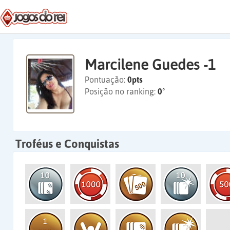
Marcilene Guedes -1
Pontuação:
0pts
Posição no ranking:
0º
Troféus e Conquistas