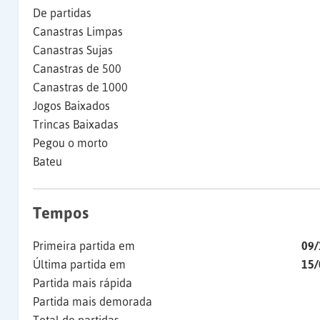
De partidas
Canastras Limpas
Canastras Sujas
Canastras de 500
Canastras de 1000
Jogos Baixados
Trincas Baixadas
Pegou o morto
Bateu
Tempos
Primeira partida em
09/
Última partida em
15/
Partida mais rápida
Partida mais demorada