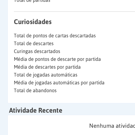
Total de partidas
Curiosidades
Total de pontos de cartas descartadas
Total de descartes
Curingas descartados
Média de pontos de descarte por partida
Média de descartes por partida
Total de jogadas automáticas
Média de jogadas automáticas por partida
Total de abandonos
Atividade Recente
Nenhuma atividad