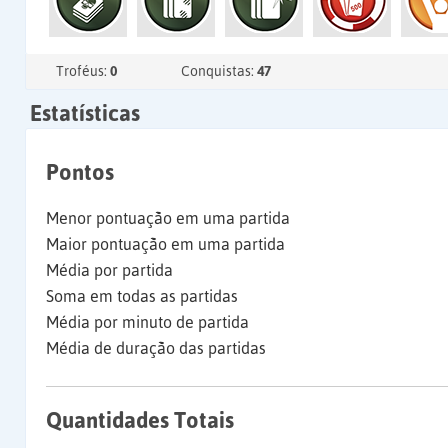
Troféus:
0
Conquistas:
47
Estatísticas
Pontos
Menor pontuação em uma partida
Maior pontuação em uma partida
Média por partida
Soma em todas as partidas
Média por minuto de partida
Média de duração das partidas
Quantidades Totais