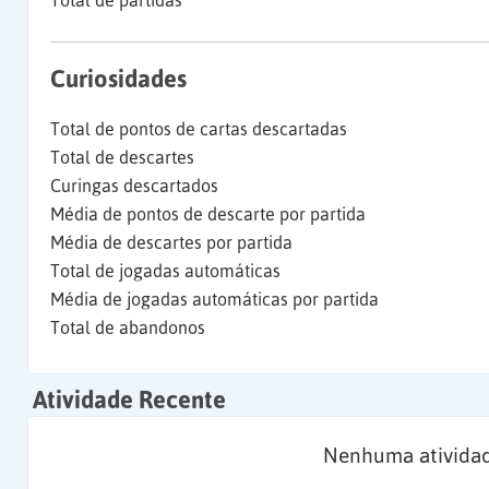
Total de partidas
Curiosidades
Total de pontos de cartas descartadas
Total de descartes
Curingas descartados
Média de pontos de descarte por partida
Média de descartes por partida
Total de jogadas automáticas
Média de jogadas automáticas por partida
Total de abandonos
Atividade Recente
Nenhuma atividad