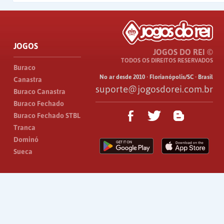
JOGOS
JOGOS DO REI ©
TODOS OS DIREITOS RESERVADOS
Buraco
No ar desde 2010 · Florianópolis/SC · Brasil
Canastra
suporte@jogosdorei.com.br
Buraco Canastra
Buraco Fechado
Buraco Fechado STBL
Tranca
Dominó
Sueca