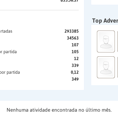
835:56:37
Top Adver
artadas
293385
34563
107
r partida
105
12
339
por partida
0,12
349
Nenhuma atividade encontrada no último mês.