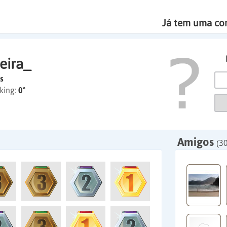
Já tem uma co
eira_
s
king:
0º
Amigos
(3