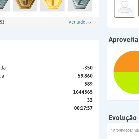
53
Ver tudo >>
Aproveit
ida
-350
da
59.860
589
1644565
33
00:17:57
Evolução
*Informações nã