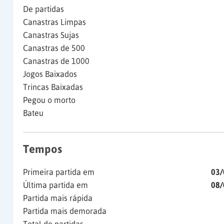
De partidas
Canastras Limpas
Canastras Sujas
Canastras de 500
Canastras de 1000
Jogos Baixados
Trincas Baixadas
Pegou o morto
Bateu
Tempos
Primeira partida em
03/
Última partida em
08/
Partida mais rápida
Partida mais demorada