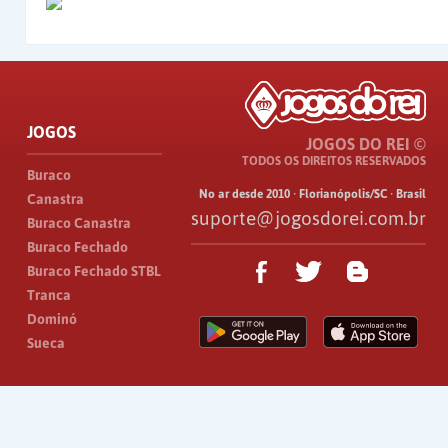
JOGOS
JOGOS DO REI ©
TODOS OS DIREITOS RESERVADOS
Buraco
No ar desde 2010 · Florianópolis/SC · Brasil
Canastra
suporte@jogosdorei.com.br
Buraco Canastra
Buraco Fechado
Buraco Fechado STBL
Tranca
Dominó
Sueca