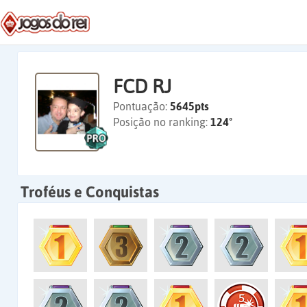
FCD RJ
Pontuação:
5645pts
Posição no ranking:
124º
Troféus e Conquistas