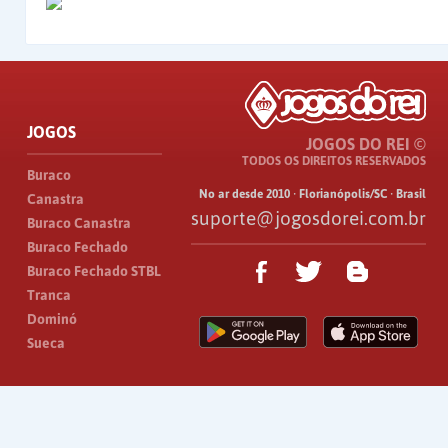
JOGOS
JOGOS DO REI ©
TODOS OS DIREITOS RESERVADOS
Buraco
No ar desde 2010 · Florianópolis/SC · Brasil
Canastra
suporte@jogosdorei.com.br
Buraco Canastra
Buraco Fechado
Buraco Fechado STBL
Tranca
Dominó
Sueca