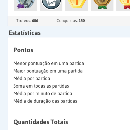
Troféus:
606
Conquistas:
150
Estatísticas
Pontos
Menor pontuação em uma partida
Maior pontuação em uma partida
Média por partida
Soma em todas as partidas
Média por minuto de partida
Média de duração das partidas
Quantidades Totais