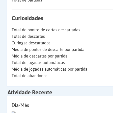
Total de partidas
Curiosidades
Total de pontos de cartas descartadas
Total de descartes
Curingas descartados
Média de pontos de descarte por partida
Média de descartes por partida
Total de jogadas automáticas
Média de jogadas automáticas por partida
Total de abandonos
Atividade Recente
Dia/Mês