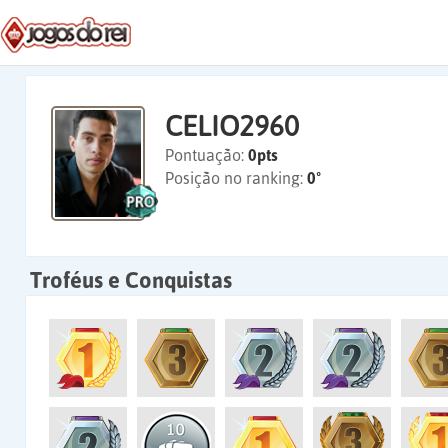
CELIO2960
Pontuação:
0pts
Posição no ranking:
0º
Troféus e Conquistas