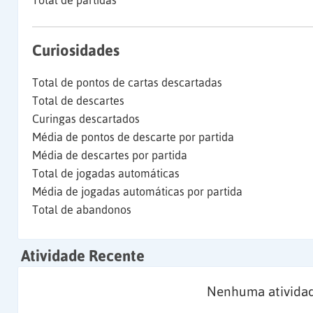
Total de partidas
Curiosidades
Total de pontos de cartas descartadas
Total de descartes
Curingas descartados
Média de pontos de descarte por partida
Média de descartes por partida
Total de jogadas automáticas
Média de jogadas automáticas por partida
Total de abandonos
Atividade Recente
Nenhuma atividad