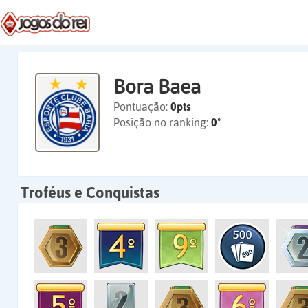
Bora Baea
Pontuação:
0pts
Posição no ranking:
0º
Troféus e Conquistas