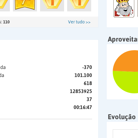
s:
110
Ver tudo >>
Aproveit
ida
-370
da
101.100
618
12853925
37
00:16:47
Evolução