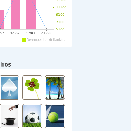
•
Desempenho
Ranking
iros