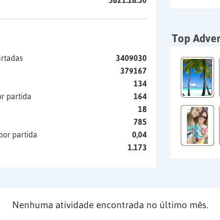
5821:18:50
Top Adver
artadas
3409030
379167
134
r partida
164
18
785
por partida
0,04
1.173
Nenhuma atividade encontrada no último mês.