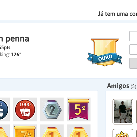
Já tem uma co
th penna
65pts
king:
126º
Amigos
(5)