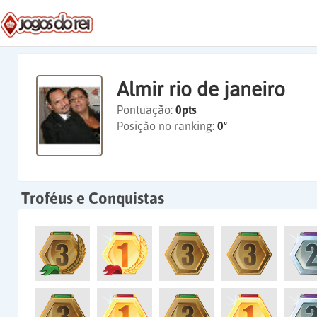
Almir rio de janeiro
Pontuação:
0pts
Posição no ranking:
0º
Troféus e Conquistas