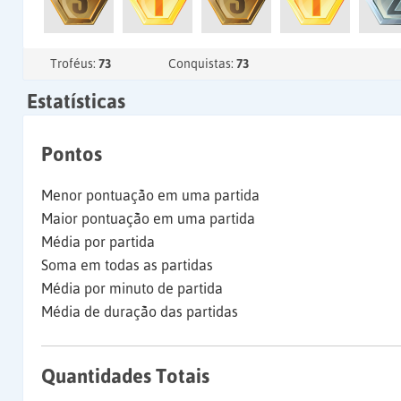
Troféus:
73
Conquistas:
73
Estatísticas
Pontos
Menor pontuação em uma partida
Maior pontuação em uma partida
Média por partida
Soma em todas as partidas
Média por minuto de partida
Média de duração das partidas
Quantidades Totais