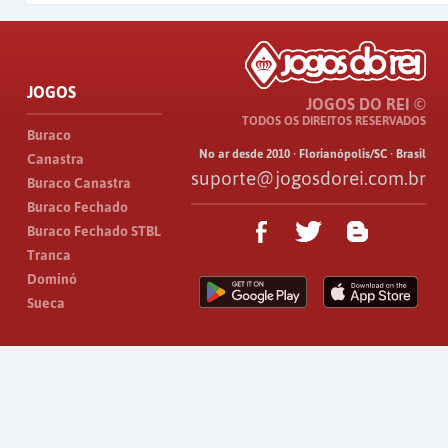
JOGOS
JOGOS DO REI ©
TODOS OS DIREITOS RESERVADOS
Buraco
No ar desde 2010 · Florianópolis/SC · Brasil
Canastra
suporte@jogosdorei.com.br
Buraco Canastra
Buraco Fechado
Buraco Fechado STBL
Tranca
Dominó
Sueca