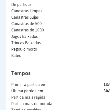
De partidas
Canastras Limpas
Canastras Sujas
Canastras de 500
Canastras de 1000
Jogos Baixados
Trincas Baixadas
Pegou o morto
Bateu
Tempos
Primeira partida em
13/
Última partida em
30/
Partida mais rápida
Partida mais demorada