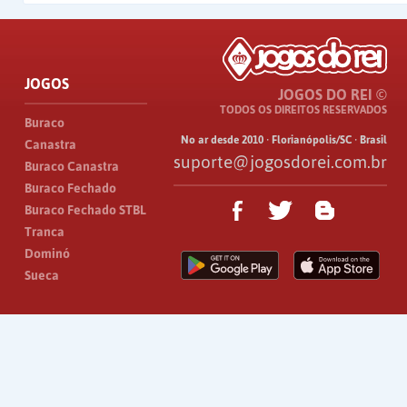
JOGOS
JOGOS DO REI ©
TODOS OS DIREITOS RESERVADOS
Buraco
No ar desde 2010 · Florianópolis/SC · Brasil
Canastra
suporte@jogosdorei.com.br
Buraco Canastra
Buraco Fechado
Buraco Fechado STBL
Tranca
Dominó
Sueca