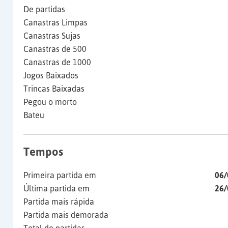
De partidas
Canastras Limpas
Canastras Sujas
Canastras de 500
Canastras de 1000
Jogos Baixados
Trincas Baixadas
Pegou o morto
Bateu
Tempos
Primeira partida em
06/
Última partida em
26/
Partida mais rápida
Partida mais demorada