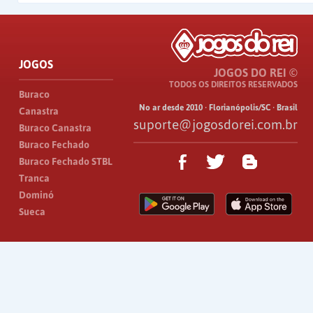
JOGOS
JOGOS DO REI ©
TODOS OS DIREITOS RESERVADOS
Buraco
No ar desde 2010 · Florianópolis/SC · Brasil
Canastra
suporte@jogosdorei.com.br
Buraco Canastra
Buraco Fechado
Buraco Fechado STBL
Tranca
Dominó
Sueca