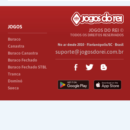
JOGOS
JOGOS DO REI ©
TODOS OS DIREITOS RESERVADOS
Buraco
No ar desde 2010 · Florianópolis/SC · Brasil
Canastra
suporte@jogosdorei.com.br
Buraco Canastra
Buraco Fechado
Buraco Fechado STBL
Tranca
Dominó
Sueca