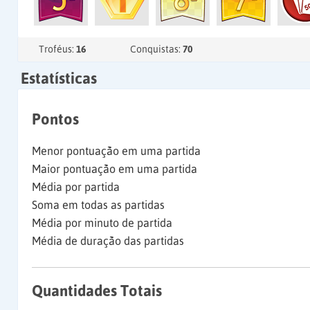
Troféus:
16
Conquistas:
70
Estatísticas
Pontos
Menor pontuação em uma partida
Maior pontuação em uma partida
Média por partida
Soma em todas as partidas
Média por minuto de partida
Média de duração das partidas
Quantidades Totais