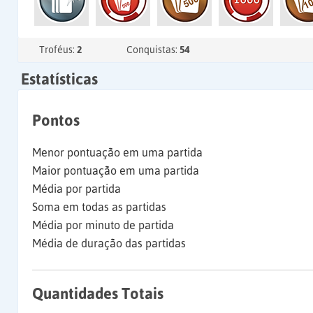
Troféus:
2
Conquistas:
54
Estatísticas
Pontos
Menor pontuação em uma partida
Maior pontuação em uma partida
Média por partida
Soma em todas as partidas
Média por minuto de partida
Média de duração das partidas
Quantidades Totais