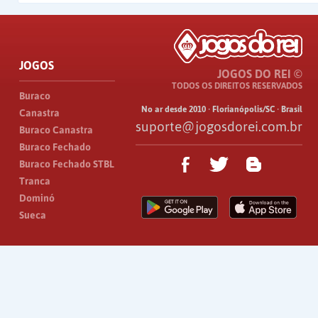
JOGOS
JOGOS DO REI ©
TODOS OS DIREITOS RESERVADOS
Buraco
No ar desde 2010 · Florianópolis/SC · Brasil
Canastra
suporte@jogosdorei.com.br
Buraco Canastra
Buraco Fechado
Buraco Fechado STBL
Tranca
Dominó
Sueca