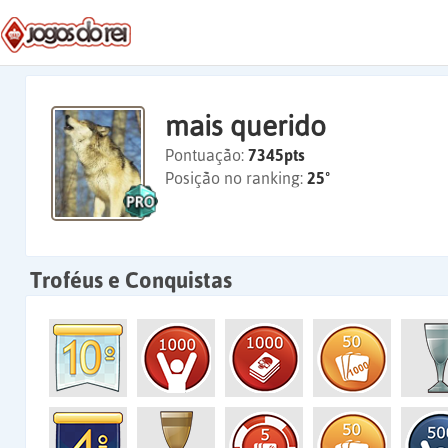
mais querido
Pontuação:
7345pts
Posição no ranking:
25º
Troféus e Conquistas