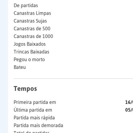
De partidas
Canastras Limpas
Canastras Sujas
Canastras de 500
Canastras de 1000
Jogos Baixados
Trincas Baixadas
Pegou o morto
Bateu
Tempos
Primeira partida em
16/
Última partida em
05/
Partida mais rápida
Partida mais demorada