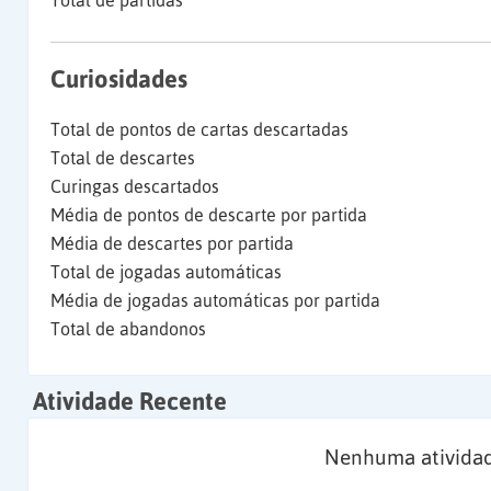
Total de partidas
Curiosidades
Total de pontos de cartas descartadas
Total de descartes
Curingas descartados
Média de pontos de descarte por partida
Média de descartes por partida
Total de jogadas automáticas
Média de jogadas automáticas por partida
Total de abandonos
Atividade Recente
Nenhuma atividad