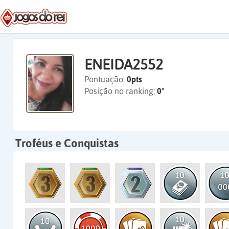
ENEIDA2552
Pontuação:
0pts
Posição no ranking:
0º
Troféus e Conquistas