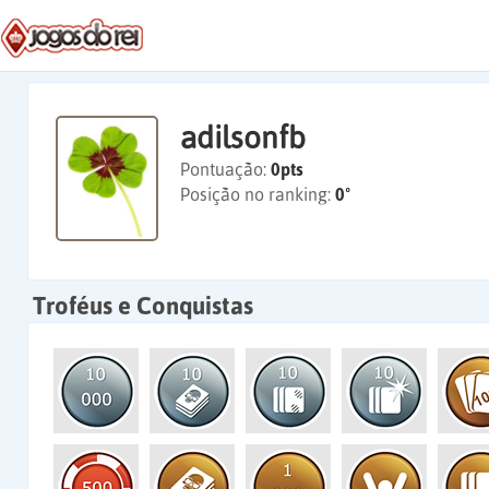
adilsonfb
Pontuação:
0pts
Posição no ranking:
0º
Troféus e Conquistas