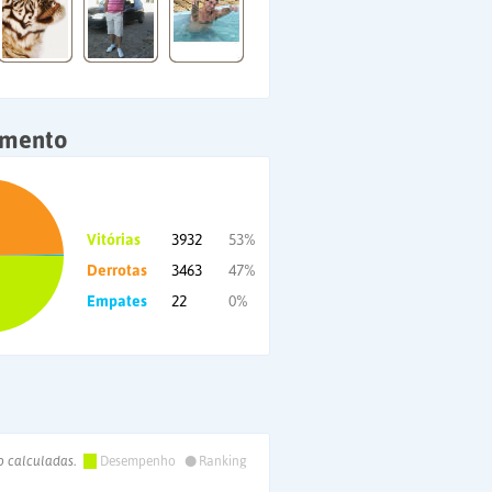
amento
Vitórias
3932
53%
Derrotas
3463
47%
Empates
22
0%
•
o calculadas.
Desempenho
Ranking