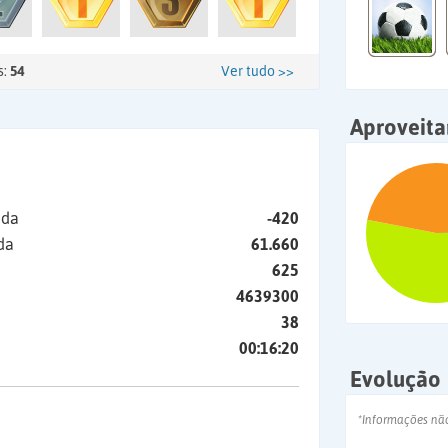
s:
54
Ver tudo >>
Aproveit
ida
-420
da
61.660
625
4639300
38
00:16:20
Evolução
*Informações nã