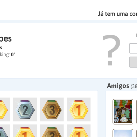
Já tem uma co
pes
s
king:
0º
Amigos
(3