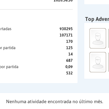
2020:56:30
Top Adver
artadas
930295
107171
170
r partida
125
14
687
por partida
0,09
532
Nenhuma atividade encontrada no último mês.