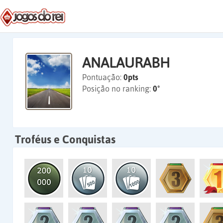
ANALAURABH
Pontuação:
0pts
Posição no ranking:
0º
Troféus e Conquistas