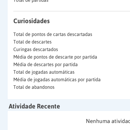
Total de partidas
Curiosidades
Total de pontos de cartas descartadas
Total de descartes
Curingas descartados
Média de pontos de descarte por partida
Média de descartes por partida
Total de jogadas automáticas
Média de jogadas automáticas por partida
Total de abandonos
Atividade Recente
Nenhuma atividad