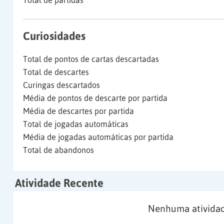
Total de partidas
Curiosidades
Total de pontos de cartas descartadas
Total de descartes
Curingas descartados
Média de pontos de descarte por partida
Média de descartes por partida
Total de jogadas automáticas
Média de jogadas automáticas por partida
Total de abandonos
Atividade Recente
Nenhuma atividad