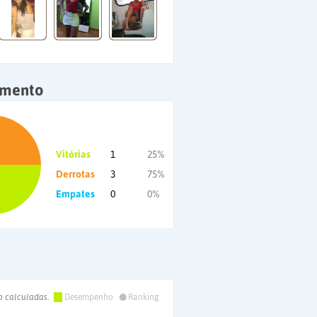
amento
Vitórias
1
25%
Derrotas
3
75%
Empates
0
0%
•
o calculadas.
Desempenho
Ranking