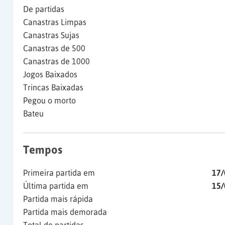
De partidas
Canastras Limpas
Canastras Sujas
Canastras de 500
Canastras de 1000
Jogos Baixados
Trincas Baixadas
Pegou o morto
Bateu
Tempos
Primeira partida em
17/
Última partida em
15/
Partida mais rápida
Partida mais demorada