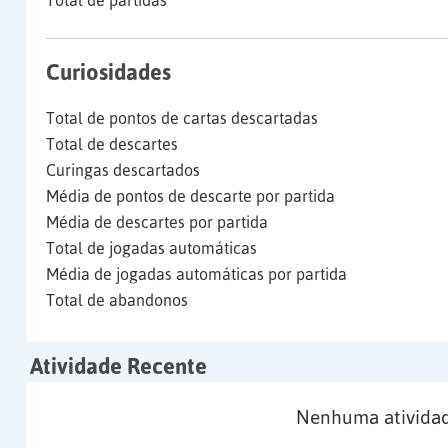
Total de partidas
Curiosidades
Total de pontos de cartas descartadas
Total de descartes
Curingas descartados
Média de pontos de descarte por partida
Média de descartes por partida
Total de jogadas automáticas
Média de jogadas automáticas por partida
Total de abandonos
Atividade Recente
Nenhuma atividad