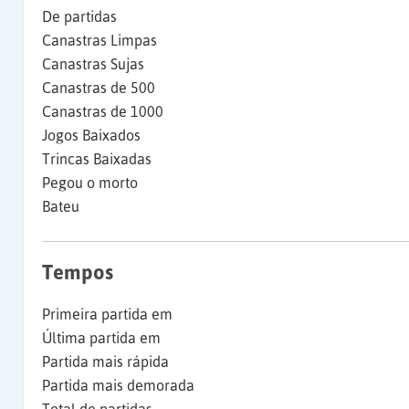
De partidas
Canastras Limpas
Canastras Sujas
Canastras de 500
Canastras de 1000
Jogos Baixados
Trincas Baixadas
Pegou o morto
Bateu
Tempos
Primeira partida em
Última partida em
Partida mais rápida
Partida mais demorada