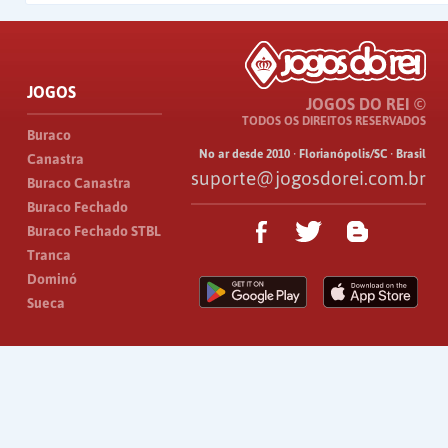
JOGOS
JOGOS DO REI ©
TODOS OS DIREITOS RESERVADOS
Buraco
No ar desde 2010 · Florianópolis/SC · Brasil
Canastra
suporte@jogosdorei.com.br
Buraco Canastra
Buraco Fechado
Buraco Fechado STBL
Tranca
Dominó
Sueca