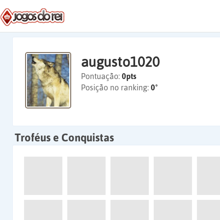
augusto1020
Pontuação:
0pts
Posição no ranking:
0º
Troféus e Conquistas