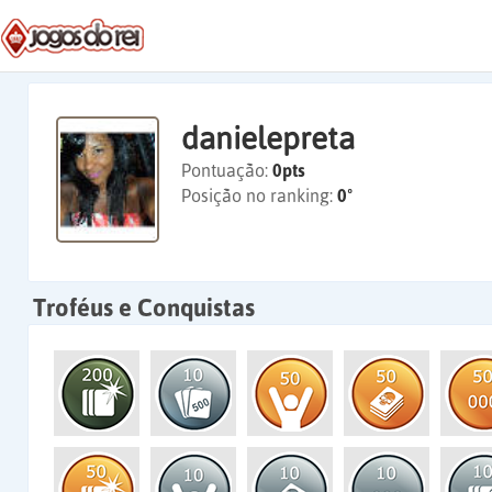
danielepreta
Pontuação:
0pts
Posição no ranking:
0º
Troféus e Conquistas