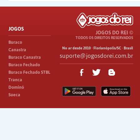
JOGOS
JOGOS DO REI ©
TODOS OS DIREITOS RESERVADOS
Buraco
No ar desde 2010 · Florianópolis/SC · Brasil
Canastra
suporte@jogosdorei.com.br
Buraco Canastra
Buraco Fechado
Buraco Fechado STBL
Tranca
Dominó
Sueca