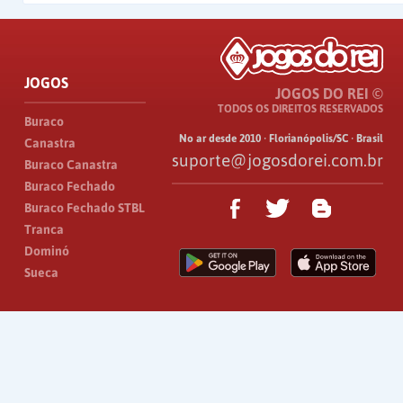
JOGOS
JOGOS DO REI ©
TODOS OS DIREITOS RESERVADOS
Buraco
No ar desde 2010 · Florianópolis/SC · Brasil
Canastra
suporte@jogosdorei.com.br
Buraco Canastra
Buraco Fechado
Buraco Fechado STBL
Tranca
Dominó
Sueca