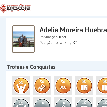
Adelia Moreira Huebra
Pontuação:
0pts
Posição no ranking:
0º
Troféus e Conquistas