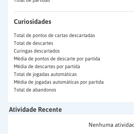
Total de partidas
Curiosidades
Total de pontos de cartas descartadas
Total de descartes
Curingas descartados
Média de pontos de descarte por partida
Média de descartes por partida
Total de jogadas automáticas
Média de jogadas automáticas por partida
Total de abandonos
Atividade Recente
Nenhuma atividad