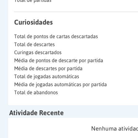
Total de partidas
Curiosidades
Total de pontos de cartas descartadas
Total de descartes
Curingas descartados
Média de pontos de descarte por partida
Média de descartes por partida
Total de jogadas automáticas
Média de jogadas automáticas por partida
Total de abandonos
Atividade Recente
Nenhuma atividad