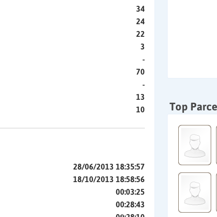
34
24
22
3
-
70
-
13
Top Parce
10
28/06/2013 18:35:57
18/10/2013 18:58:56
00:03:25
00:28:43