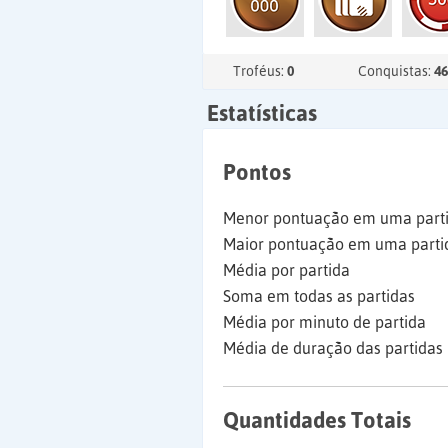
Troféus:
0
Conquistas:
46
Estatísticas
Pontos
Menor pontuação em uma part
Maior pontuação em uma parti
Média por partida
Soma em todas as partidas
Média por minuto de partida
Média de duração das partidas
Quantidades Totais