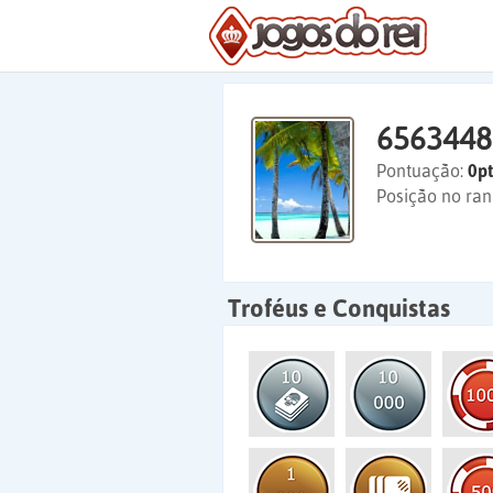
6563448
Pontuação:
0pt
Posição no ran
Troféus e Conquistas