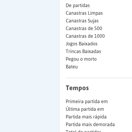
De partidas
Canastras Limpas
Canastras Sujas
Canastras de 500
Canastras de 1000
Jogos Baixados
Trincas Baixadas
Pegou o morto
Bateu
Tempos
Primeira partida em
Última partida em
Partida mais rápida
Partida mais demorada