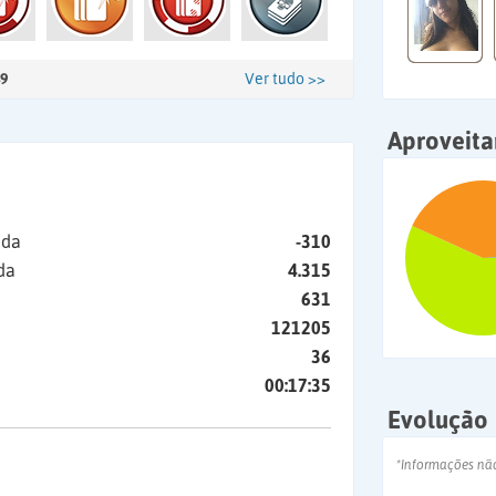
9
Ver tudo >>
Aproveit
ida
-310
da
4.315
631
121205
36
00:17:35
Evolução
*Informações nã