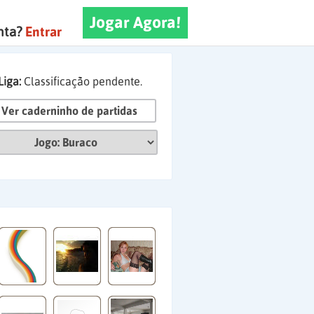
Jogar Agora!
nta?
Entrar
Liga:
Classificação pendente.
Ver caderninho de partidas