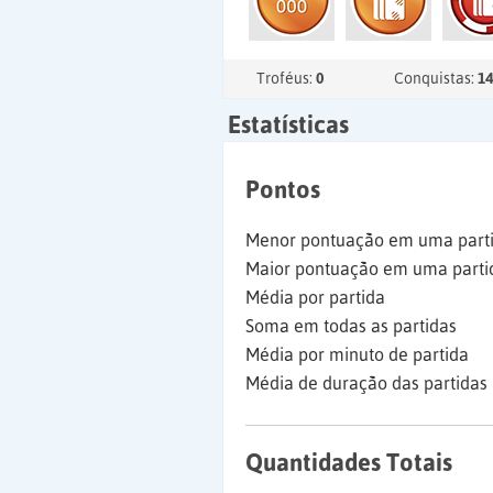
Troféus:
0
Conquistas:
14
Estatísticas
Pontos
Menor pontuação em uma part
Maior pontuação em uma parti
Média por partida
Soma em todas as partidas
Média por minuto de partida
Média de duração das partidas
Quantidades Totais