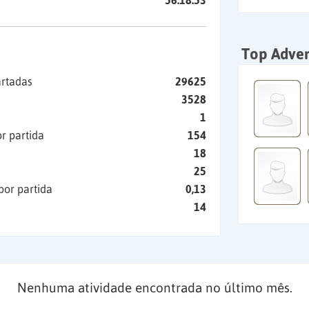
56:18:53
Top Adver
artadas
29625
3528
1
r partida
154
18
25
por partida
0,13
14
Nenhuma atividade encontrada no último mês.