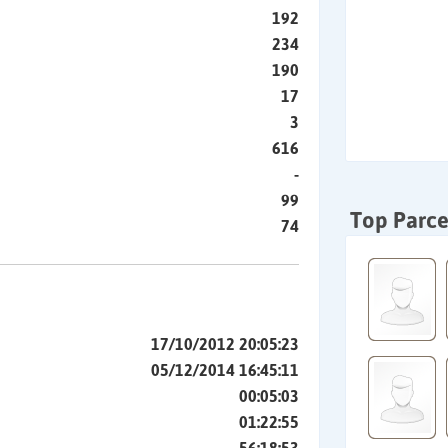
192
234
190
17
3
616
-
99
Top Parce
74
17/10/2012 20:05:23
05/12/2014 16:45:11
00:05:03
01:22:55