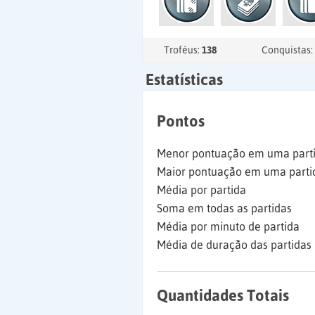
Troféus:
138
Conquistas:
Estatísticas
Pontos
Menor pontuação em uma part
Maior pontuação em uma parti
Média por partida
Soma em todas as partidas
Média por minuto de partida
Média de duração das partidas
Quantidades Totais