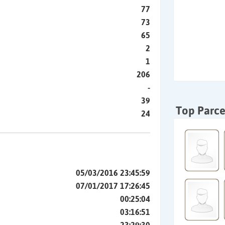
77
73
65
2
1
206
-
39
Top Parce
24
05/03/2016 23:45:59
07/01/2017 17:26:45
00:25:04
03:16:51