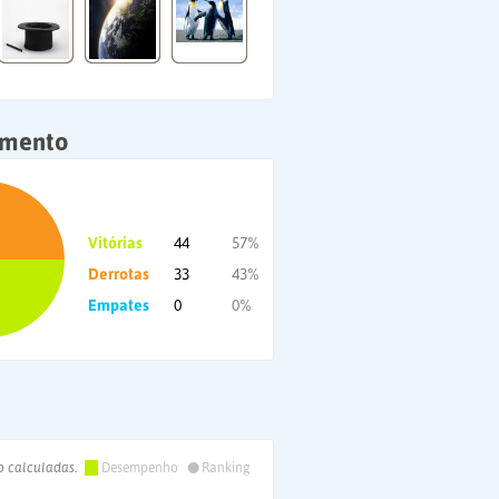
amento
Vitórias
44
57%
Derrotas
33
43%
Empates
0
0%
•
o calculadas.
Desempenho
Ranking