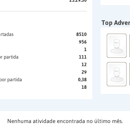
23:29:30
Top Adver
artadas
8510
956
1
r partida
111
12
29
por partida
0,38
18
Nenhuma atividade encontrada no último mês.