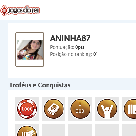
ANINHA87
Pontuação:
0pts
Posição no ranking:
0º
Troféus e Conquistas