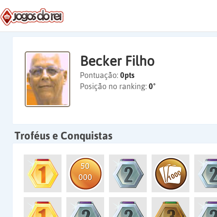
Becker Filho
Pontuação:
0pts
Posição no ranking:
0º
Troféus e Conquistas