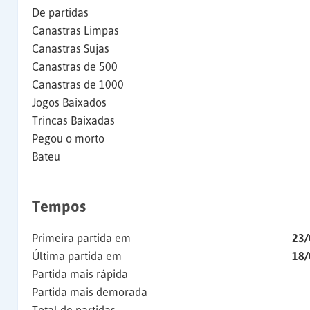
De partidas
Canastras Limpas
Canastras Sujas
Canastras de 500
Canastras de 1000
Jogos Baixados
Trincas Baixadas
Pegou o morto
Bateu
Tempos
Primeira partida em
23/
Última partida em
18/
Partida mais rápida
Partida mais demorada